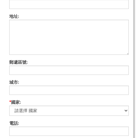
地址:
郵遞區號:
城市:
*
國家:
電話: