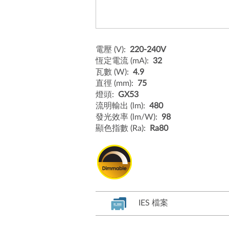
電壓 (V):
220-240V
恆定電流 (mA):
32
瓦數 (W):
4.9
直徑 (mm):
75
燈頭:
GX53
流明輸出 (lm):
480
發光效率 (lm/W):
98
顯色指數 (Ra):
Ra80
IES 檔案