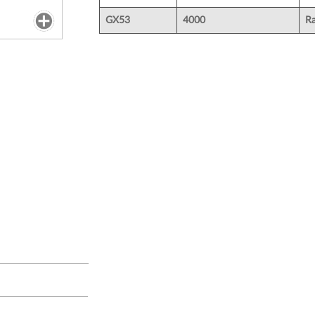
GX53
4000
R