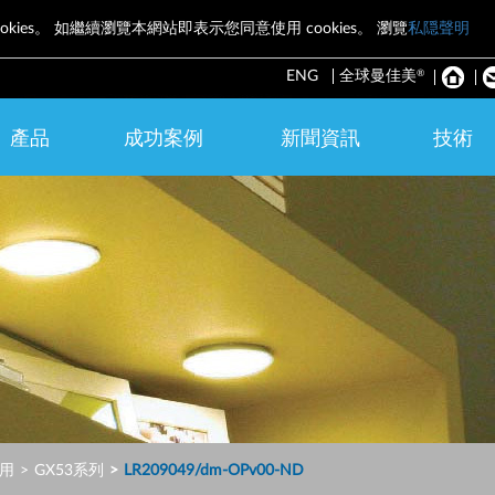
okies。 如繼續瀏覽本網站即表示您同意使用 cookies。 瀏覽
私隠聲明
®
ENG
全球曼佳美
產品
成功案例
新聞資訊
技術
用
GX53系列
LR209049/dm-OPv00-ND