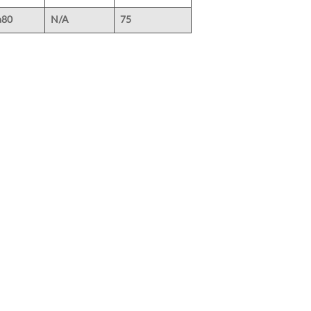
a80
N/A
75