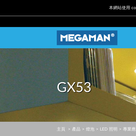
本網站使用 co
GX53
主頁
產品
燈泡
LED 照明
專業應